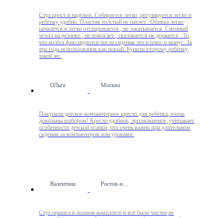
Стул прост и надёжен. Собирается легко, регулируется легко и
ребёнку удобно. Пластик толстый не пахнет . Обивка легко
пачкается и легко отстирывается , не закатывается. Сменный
чехол на резинке , не помогает , сваливается не держится . То
что колёса фиксируются после сидения это и плюс и минус. За
три года использования как новый. Купили второму ребёнку
такой же.
ОЛьга
Москва
Покупали детское компьютерное кресло для ребёнка, очень
довольны выбором! Кресло удобное, эргономичное, учитывает
особенности детской осанки, что очень важно при длительном
сидении за компьютером или уроками.
Валентина
Ростов-на-Дону
Стул пришел в полном комплекте и всё было чистое,не