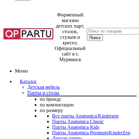
Фирменный
магазин
детских парт,
столов,
стульев и
кресел.
Официальный
сайт в г.
Мурманск
Меню
Каталог
Детская мебель
Парты и столы
по бренду
по комлектации
по размеру
Все парты Anatomica/Kinderzen
Парты Anatomica Classic
Парты Anatomica Kids
Парты Anatomica Premium/KinderZen
Другие парты