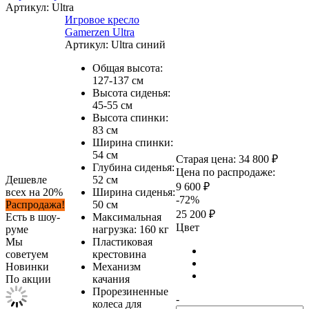
Артикул:
Ultra
Игровое кресло
Gamerzen Ultra
Артикул:
Ultra синий
Общая высота:
127-137 см
Высота сиденья:
45-55 см
Высота спинки:
83 см
Ширина спинки:
54 см
Старая цена:
34 800 ₽
Глубина сиденья:
Цена по распродаже:
Дешевле
52 см
9 600 ₽
всех на 20%
Ширина сиденья:
-72%
Распродажа!
50 см
25 200 ₽
Есть в шоу-
Максимальная
Цвет
руме
нагрузка: 160 кг
Мы
Пластиковая
советуем
крестовина
Новинки
Механизм
По акции
качания
Прорезиненные
-
колеса для