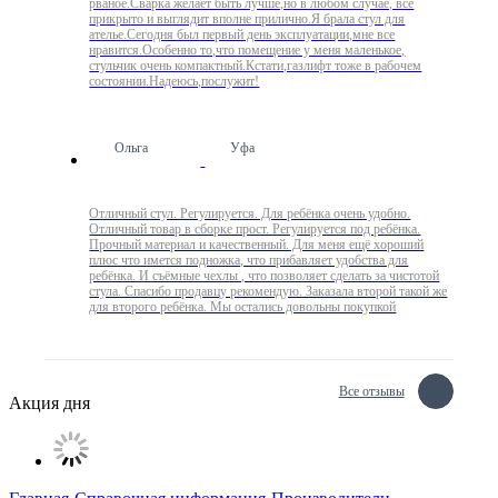
рваное.Сварка желает быть лучше,но в любом случае, всё
прикрыто и выглядит вполне прилично.Я брала стул для
ателье.Сегодня был первый день эксплуатации,мне все
нравится.Особенно то,что помещение у меня маленькое,
стульчик очень компактный.Кстати,газлифт тоже в рабочем
состоянии.Надеюсь,послужит!
Ольга
Уфа
Отличный стул. Регулируется. Для ребёнка очень удобно.
Отличный товар в сборке прост. Регулируется под ребёнка.
Прочный материал и качественный. Для меня ещё хороший
плюс что имется подножка, что прибавляет удобства для
ребёнка. И съёмные чехлы , что позволяет сделать за чистотой
стула. Спасибо продавцу рекомендую. Заказала второй такой же
для второго ребёнка. Мы остались довольны покупкой
Все отзывы
Акция дня