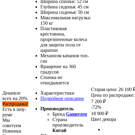
Ширина спинки: 52 см
Глубина сиденья: 45 см
Ширина сиденья: 50 см
Максимальная нагрузка:
150 кг
Пластиковая
крестовина,
прорезиненные колеса
для защиты пола от
царапин
Механизм качания топ-
ган
Вращение на 360
градусов
Спинка не
откидывается
Старая цена:
26 100 
Дешевле
Характеристики
Цена по распродаже:
всех на 20%
Подробное описание
7 200 ₽
Распродажа!
-72%
Производитель
Есть в шоу-
18 900 ₽
Бренд
Gamerzen
руме
Цвет декора
Страна
Мы
производитель
советуем
Китай
Новинки