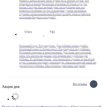
рваное.Сварка желает быть лучше,но в любом случае, всё
прикрыто и выглядит вполне прилично.Я брала стул для
ателье.Сегодня был первый день эксплуатации,мне все
нравится.Особенно то,что помещение у меня маленькое,
стульчик очень компактный.Кстати,газлифт тоже в рабочем
состоянии.Надеюсь,послужит!
Ольга
Уфа
Отличный стул. Регулируется. Для ребёнка очень удобно.
Отличный товар в сборке прост. Регулируется под ребёнка.
Прочный материал и качественный. Для меня ещё хороший
плюс что имется подножка, что прибавляет удобства для
ребёнка. И съёмные чехлы , что позволяет сделать за чистотой
стула. Спасибо продавцу рекомендую. Заказала второй такой же
для второго ребёнка. Мы остались довольны покупкой
Все отзывы
Акция дня