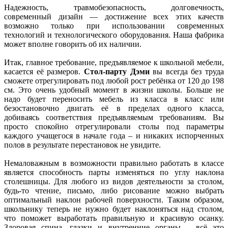
Надежность, травмобезопасность, долговечность,
современный дизайн — достижение всех этих качеств
возможно только при использовании современных
технологий и технологического оборудования. Наша фабрика
может вполне говорить об их наличии.
Итак, главное требование, предъявляемое к школьной мебели,
касается её размеров.
Стол-парту Дэми
вы всегда без труда
сможете отрегулировать под любой рост ребёнка от 120 до 198
см. Это очень удобный момент в жизни школы. Больше не
надо будет переносить мебель из класса в класс или
безостановочно двигать её в пределах одного класса,
добиваясь соответствия предъявляемым требованиям. Вы
просто спокойно отрегулировали столы под параметры
каждого учащегося в начале года – и никаких испорченных
полов в результате перестановок не увидите.
Немаловажным в возможности правильно работать в классе
является способность парты изменяться по углу наклона
столешницы. Для любого из видов деятельности за столом,
будь-то чтение, письмо, либо рисование можно выбрать
оптимальный наклон рабочей поверхности. Таким образом,
школьнику теперь не нужно будет наклоняться над столом,
что поможет выработать правильную и красивую осанку.
Здоровая спина, глазки и внутренние органы – всё это