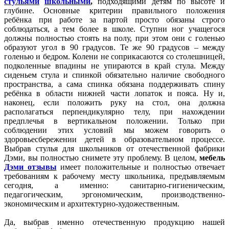
стульями
школьными
,
подходящими детям по высоте и
глубине. Основные критерии правильного положения
ребёнка при работе за партой просто обязаны строго
соблюдаться, а тем более в школе. Ступни ног учащегося
должны полностью стоять на полу, при этом они с голенью
образуют угол в 90 градусов. Те же 90 градусов – между
голенью и бедром. Колени не соприкасаются со столешницей,
подколенные впадины не упираются в край стула. Между
сиденьем стула и спинкой обязательно наличие свободного
пространства, а сама спинка обязана поддерживать спину
ребёнка в области нижней части лопаток и пояса. Ну и,
наконец, если положить руку на стол, она должна
располагаться перпендикулярно телу, при нахождении
предплечья в вертикальном положении. Только при
соблюдении этих условий мы можем говорить о
здоровьесбережении детей в образовательном процессе.
Выбрав стулья для школьников от отечественной фабрики
Дэми, вы полностью снимете эту проблему. В целом,
мебель
Дэми отзывы
имеет положительные и полностью отвечает
требованиям к рабочему месту школьника, предъявляемым
сегодня, а именно: санитарно-гигиеническим,
педагогическим, эргономическим, производственно-
экономическим и архитектурно-художественным.
Да, выбрав именно отечественную продукцию нашей