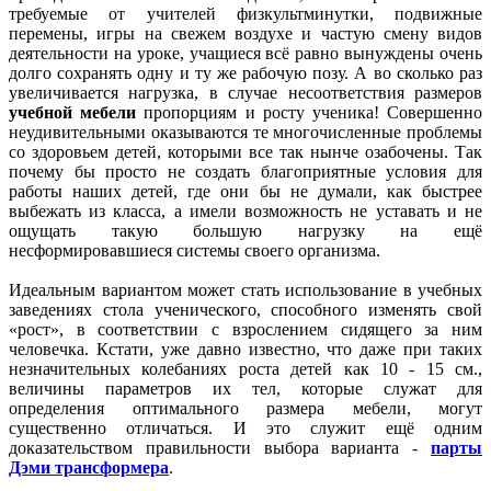
требуемые от учителей физкультминутки, подвижные
перемены, игры на свежем воздухе и частую смену видов
деятельности на уроке, учащиеся всё равно вынуждены очень
долго сохранять одну и ту же рабочую позу. А во сколько раз
увеличивается нагрузка, в случае несоответствия размеров
учебной мебели
пропорциям и росту ученика! Совершенно
неудивительными оказываются те многочисленные проблемы
со здоровьем детей, которыми все так нынче озабочены. Так
почему бы просто не создать благоприятные условия для
работы наших детей, где они бы не думали, как быстрее
выбежать из класса, а имели возможность не уставать и не
ощущать такую большую нагрузку на ещё
несформировавшиеся системы своего организма.
Идеальным вариантом может стать использование в учебных
заведениях стола ученического, способного изменять свой
«рост», в соответствии с взрослением сидящего за ним
человечка. Кстати, уже давно известно, что даже при таких
незначительных колебаниях роста детей как 10 - 15 см.,
величины параметров их тел, которые служат для
определения оптимального размера мебели, могут
существенно отличаться. И это служит ещё одним
доказательством правильности выбора варианта -
парты
Дэми трансформера
.