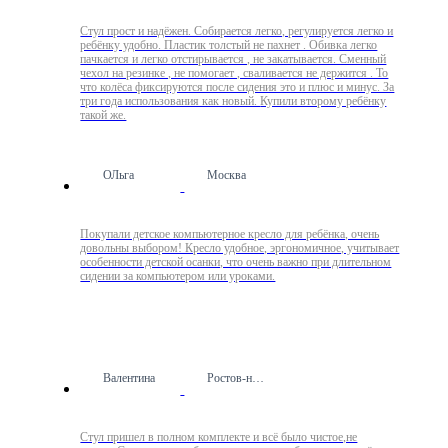
Стул прост и надёжен. Собирается легко, регулируется легко и
ребёнку удобно. Пластик толстый не пахнет . Обивка легко
пачкается и легко отстирывается , не закатывается. Сменный
чехол на резинке , не помогает , сваливается не держится . То
что колёса фиксируются после сидения это и плюс и минус. За
три года использования как новый. Купили второму ребёнку
такой же.
ОЛьга
Москва
Покупали детское компьютерное кресло для ребёнка, очень
довольны выбором! Кресло удобное, эргономичное, учитывает
особенности детской осанки, что очень важно при длительном
сидении за компьютером или уроками.
Валентина
Ростов-на-Дону
Стул пришел в полном комплекте и всё было чистое,не