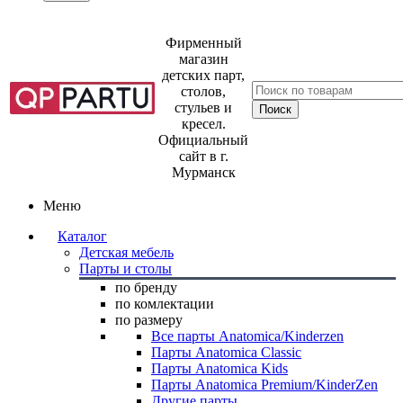
Фирменный
магазин
детских парт,
столов,
стульев и
кресел.
Официальный
сайт в г.
Мурманск
Меню
Каталог
Детская мебель
Парты и столы
по бренду
по комлектации
по размеру
Все парты Anatomica/Kinderzen
Парты Anatomica Classic
Парты Anatomica Kids
Парты Anatomica Premium/KinderZen
Другие парты