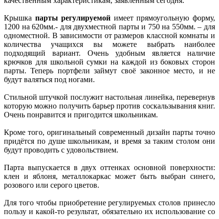
качественным характеристикам, заявленным сегодня.
Крышка
парты регулируемой
имеет прямоугольную форму,
1200 на 620мм.- для двухместной парты и 750 на 550мм. – для
одноместной. В зависимости от размеров классной комнаты и
количества учащихся вы можете выбрать наиболее
подходящий вариант. Очень удобным является наличие
крючков для школьной сумки на каждой из боковых сторон
парты. Теперь портфели займут своё законное место, и не
будут валяться под ногами.
Стильной штучкой послужит настольная линейка, перевернув
которую можно получить барьер против соскальзывания книг.
Очень понравится и пригодится школьникам.
Кроме того, оригинальный современный дизайн парты точно
придётся по душе школьникам, и время за таким столом они
будут проводить с удовольствием.
Парта выпускается в двух оттенках основной поверхности:
клен и яблоня, металлокаркас может быть выбран синего,
розового или серого цветов.
Для того чтобы приобретение регулируемых столов принесло
пользу и какой-то результат, обязательно их использование со