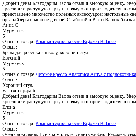
Добрый день! Благодарим Вас за отзыв и высокую оценку. Увер
кресло или растущую парту напрямую от производителя по сам
представлено множество полезных аксессуаров: настольные све
органайзеры и многое другое! С заботой о Вас и Ваших близки
Анна С.
Мурманск
5
Отзыв о товаре
Компьютерное кресло Ergozen Balance
Отзыв:
Брала для ребенка в школу, хороший стул.
Евгений
Мурманск
5
Отзыв о товаре
Детское кресло Anatomica Arriva с подлокотник
Отзыв:
Хороший стул.
магазин qp-partu
Добрый день! Благодарим Вас за отзыв и высокую оценку. Увер
кресло или растущую парту напрямую от производителя по самы
Елена
Мурманск
5
Отзыв о товаре
Компьютерное кресло Ergozen Balance
Отзыв:
Очень довольны. Все в комплекте, сидеть удобно. Рекомендуем