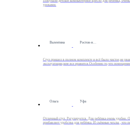
Покупали детское компьютерное кресло для ребёнка, очень
уроками.
Валентина
Ростов-на-Дону
Стул пришел в полном комплекте и всё было чистое,не рва
эксплуатации,мне все нравится.Особенно то,что помещение
Ольга
Уфа
Отличный стул. Регулируется. Для ребёнка очень удобно. 
прибавляет удобства для ребёнка. И съёмные чехлы , что п