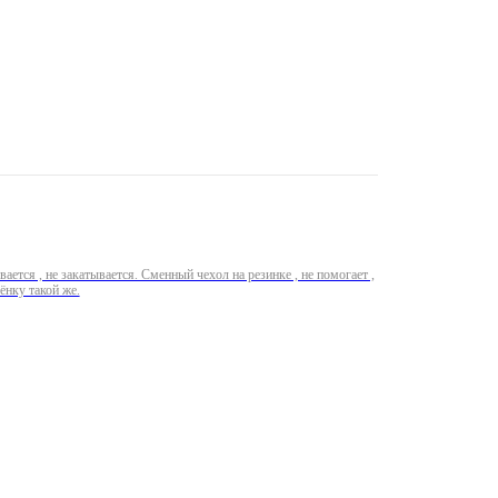
ается , не закатывается. Сменный чехол на резинке , не помогает ,
и года использования как новый. Купили второму ребёнку такой же.