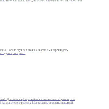
нки, что очень важно при длительном сидении за компьютером или
ично.Я брала стул для ателье.Сегодня был первый день
ии.Надеюсь,послужит!
енный. Для меня ещё хороший плюс что имется подножка, что
ой же для второго ребёнка. Мы остались довольны покупкой