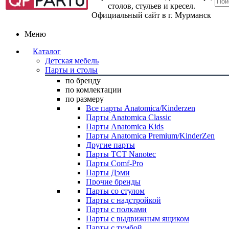
столов, стульев и кресел.
Официальный сайт в г. Мурманск
Меню
Каталог
Детская мебель
Парты и столы
по бренду
по комлектации
по размеру
Все парты Anatomica/Kinderzen
Парты Anatomica Classic
Парты Anatomica Kids
Парты Anatomica Premium/KinderZen
Другие парты
Парты TCT Nanotec
Парты Comf-Pro
Парты Дэми
Прочие бренды
Парты со стулом
Парты с надстройкой
Парты с полками
Парты с выдвижным ящиком
Парты с тумбой