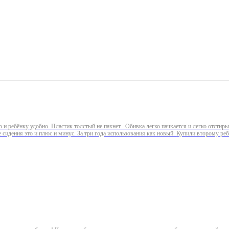
о и ребёнку удобно. Пластик толстый не пахнет . Обивка легко пачкается и легко отстирыв
сваливается не держится . То что колёса фиксируются после сидения это и плюс и минус. За тр