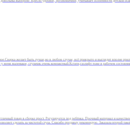
 довольны выбором! Кресло удобное, эргономичное, учитывает особенности детской оса
ное.Сварка желает быть лучше,но в любом случае, всё прикрыто и выглядит вполне прил
 у меня маленькое, стульчик очень компактный.Кстати,газлифт тоже в рабочем состоян
Отличный товар в сборке прост. Регулируется под ребёнка. Прочный материал и качеств
озволяет сделать за чистотой стула. Спасибо продавцу рекомендую. Заказала второй так