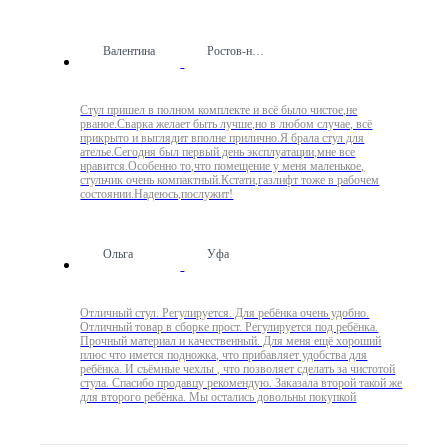
Валентина
Ростов-на-Дону
Стул пришел в полном комплекте и всё было чистое,не
рваное.Сварка желает быть лучше,но в любом случае, всё
прикрыто и выглядит вполне прилично.Я брала стул для
ателье.Сегодня был первый день эксплуатации,мне все
нравится.Особенно то,что помещение у меня маленькое,
стульчик очень компактный.Кстати,газлифт тоже в рабочем
состоянии.Надеюсь,послужит!
Ольга
Уфа
Отличный стул. Регулируется. Для ребёнка очень удобно.
Отличный товар в сборке прост. Регулируется под ребёнка.
Прочный материал и качественный. Для меня ещё хороший
плюс что имется подножка, что прибавляет удобства для
ребёнка. И съёмные чехлы , что позволяет сделать за чистотой
стула. Спасибо продавцу рекомендую. Заказала второй такой же
для второго ребёнка. Мы остались довольны покупкой