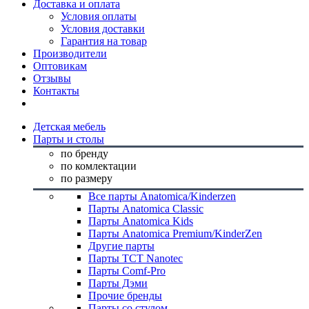
Доставка и оплата
Условия оплаты
Условия доставки
Гарантия на товар
Производители
Оптовикам
Отзывы
Контакты
Детская мебель
Парты и столы
по бренду
по комлектации
по размеру
Все парты Anatomica/Kinderzen
Парты Anatomica Classic
Парты Anatomica Kids
Парты Anatomica Premium/KinderZen
Другие парты
Парты TCT Nanotec
Парты Comf-Pro
Парты Дэми
Прочие бренды
Парты со стулом