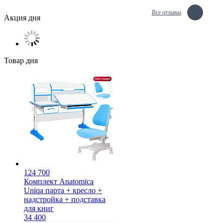
Все отзывы
Акция дня
Товар дня
124 700
Комплект Anatomica
Uniqa парта + кресло +
надстройка + подставка
для книг
34 400