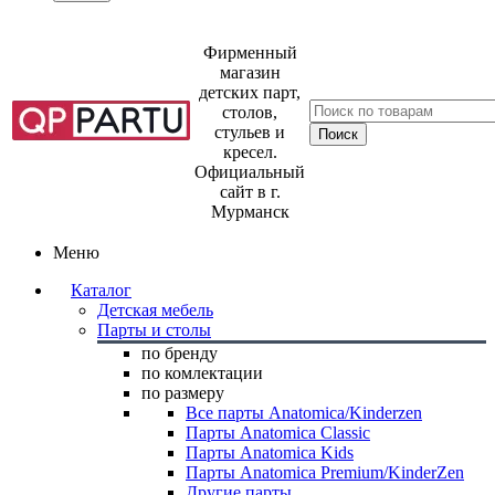
Фирменный
магазин
детских парт,
столов,
стульев и
кресел.
Официальный
сайт в г.
Мурманск
Меню
Каталог
Детская мебель
Парты и столы
по бренду
по комлектации
по размеру
Все парты Anatomica/Kinderzen
Парты Anatomica Classic
Парты Anatomica Kids
Парты Anatomica Premium/KinderZen
Другие парты