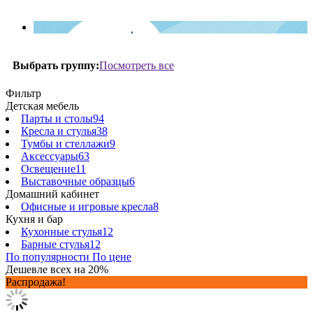
Посмотреть все
Выбрать группу:
Фильтр
Детская мебель
Парты и столы
94
Кресла и стулья
38
Тумбы и стеллажи
9
Аксессуары
63
Освещение
11
Выставочные образцы
6
Домашний кабинет
Офисные и игровые кресла
8
Кухня и бар
Кухонные стулья
12
Барные стулья
12
По популярности
По цене
Дешевле всех на 20%
Распродажа!