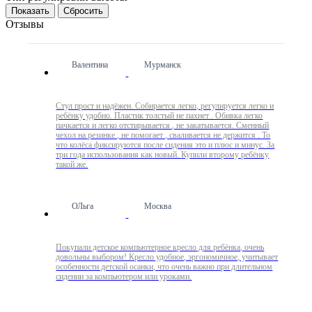
Сбросить
Отзывы
Валентина
Мурманск
Стул прост и надёжен. Собирается легко, регулируется легко и
ребёнку удобно. Пластик толстый не пахнет . Обивка легко
пачкается и легко отстирывается , не закатывается. Сменный
чехол на резинке , не помогает , сваливается не держится . То
что колёса фиксируются после сидения это и плюс и минус. За
три года использования как новый. Купили второму ребёнку
такой же.
ОЛьга
Москва
Покупали детское компьютерное кресло для ребёнка, очень
довольны выбором! Кресло удобное, эргономичное, учитывает
особенности детской осанки, что очень важно при длительном
сидении за компьютером или уроками.