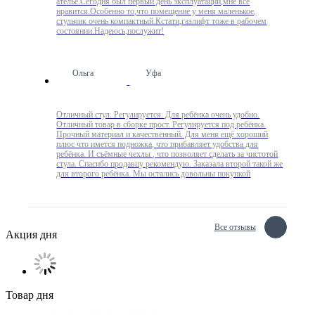
ателье.Сегодня был первый день эксплуатации,мне все
нравится.Особенно то,что помещение у меня маленькое,
стульчик очень компактный.Кстати,газлифт тоже в рабочем
состоянии.Надеюсь,послужит!
Ольга
Уфа
Отличный стул. Регулируется. Для ребёнка очень удобно.
Отличный товар в сборке прост. Регулируется под ребёнка.
Прочный материал и качественный. Для меня ещё хороший
плюс что имется подножка, что прибавляет удобства для
ребёнка. И съёмные чехлы , что позволяет сделать за чистотой
стула. Спасибо продавцу рекомендую. Заказала второй такой же
для второго ребёнка. Мы остались довольны покупкой
Все отзывы
Акция дня
Товар дня