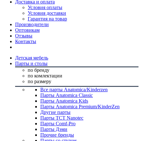
Доставка и оплата
Условия оплаты
Условия доставки
Гарантия на товар
Производители
Оптовикам
Отзывы
Контакты
Детская мебель
Парты и столы
по бренду
по комлектации
по размеру
Все парты Anatomica/Kinderzen
Парты Anatomica Classic
Парты Anatomica Kids
Парты Anatomica Premium/KinderZen
Другие парты
Парты TCT Nanotec
Парты Comf-Pro
Парты Дэми
Прочие бренды
Парты со стулом