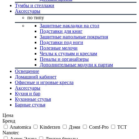
Тумбы и стеллажи
Аксессуары
по типу
Защитные накладки на стол
Подставки для книг
Защитные напольные покрытия
Подставки под ноги
Полезные мелочи
Чехлы к стульям и креслам
Пеналы и органайзеры
Дополнительные модули к партам
Освещение
Домашний кабинет
Офисные и игровые кресла
Аксессуары
Кухня и бар
Кухонные стулья
Барные стулья
Цена
Бренд
Anatomica
Kinderzen
Дэми
Comf-Pro
TCT
Nanotec
Астек Элара
Другие бренды