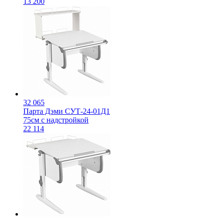
13 200
32 065
Парта Дэми СУТ-24-01Д1
75см с надстройкой
22 114