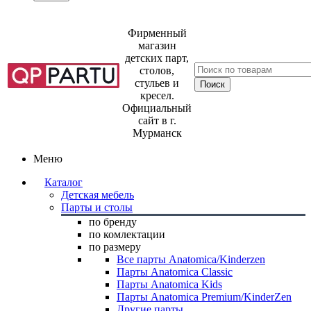
Фирменный
магазин
детских парт,
столов,
стульев и
кресел.
Официальный
сайт в г.
Мурманск
Меню
Каталог
Детская мебель
Парты и столы
по бренду
по комлектации
по размеру
Все парты Anatomica/Kinderzen
Парты Anatomica Classic
Парты Anatomica Kids
Парты Anatomica Premium/KinderZen
Другие парты