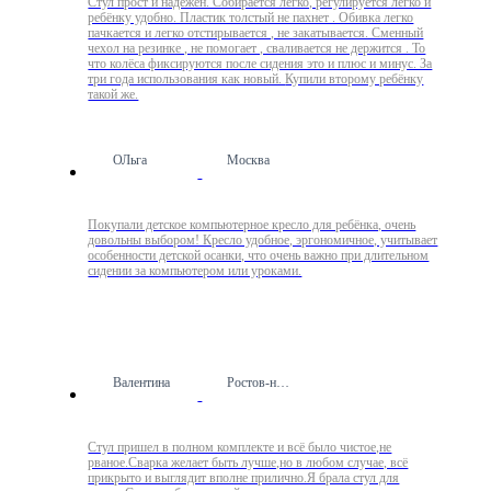
Стул прост и надёжен. Собирается легко, регулируется легко и
ребёнку удобно. Пластик толстый не пахнет . Обивка легко
пачкается и легко отстирывается , не закатывается. Сменный
чехол на резинке , не помогает , сваливается не держится . То
что колёса фиксируются после сидения это и плюс и минус. За
три года использования как новый. Купили второму ребёнку
такой же.
ОЛьга
Москва
Покупали детское компьютерное кресло для ребёнка, очень
довольны выбором! Кресло удобное, эргономичное, учитывает
особенности детской осанки, что очень важно при длительном
сидении за компьютером или уроками.
Валентина
Ростов-на-Дону
Стул пришел в полном комплекте и всё было чистое,не
рваное.Сварка желает быть лучше,но в любом случае, всё
прикрыто и выглядит вполне прилично.Я брала стул для