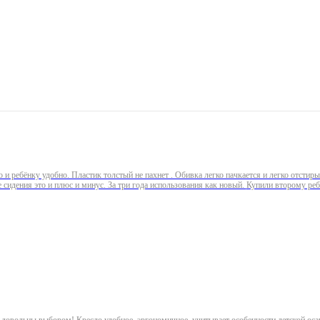
о и ребёнку удобно. Пластик толстый не пахнет . Обивка легко пачкается и легко отстирыв
сваливается не держится . То что колёса фиксируются после сидения это и плюс и минус. За тр