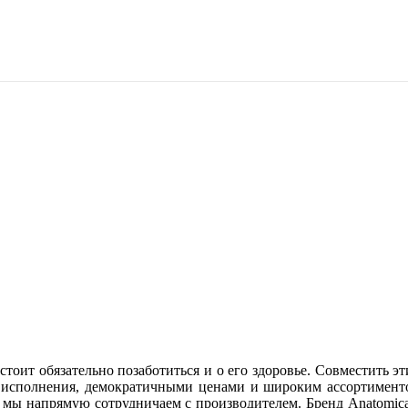
тоит обязательно позаботиться и о его здоровье. Совместить э
ом исполнения, демократичными ценами и широким ассортимент
 мы напрямую сотрудничаем с производителем. Бренд Anatomica 