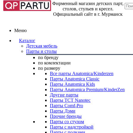
Фирменный магазин детских парт,
столов, стульев и кресел.
Официальный сайт в г. Мурманск
Меню
Каталог
Детская мебель
Парты и столы
по бренду
по комлектации
по размеру
Все парты Anatomica/Kinderzen
Парты Anatomica Classic
Парты Anatomica Kids
Парты Anatomica Premium/KinderZen
Другие парты
Парты TCT Nanotec
Парты Comf-Pro
Парты Дэми
Прочие бренды
Парты со стулом
Парты с надстройкой
Парты с полками