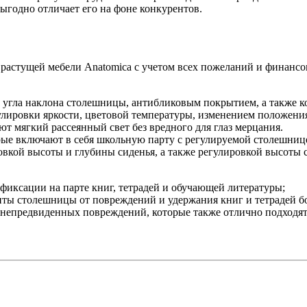
ыгодно отличает его на фоне конкурентов.
растущей мебели Anatomica с учетом всех пожеланий и финанс
 угла наклона столешницы, антибликовым покрытием, а также к
улировки яркости, цветовой температуры, изменением положени
т мягкий рассеянный свет без вредного для глаз мерцания.
рые включают в себя школьную парту с регулируемой столешниц
овкой высоты и глубины сиденья, а также регулировкой высоты 
фиксации на парте книг, тетрадей и обучающей литературы;
ты столешницы от повреждений и удержания книг и тетрадей б
 непредвиденных повреждений, которые также отлично подходят