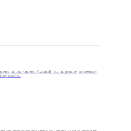
ается , не закатывается. Сменный чехол на резинке , не помогает ,
и года использования как новый. Купили второму ребёнку такой же.