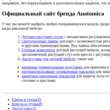
напрямую, без перекупщиков и дополнительных наценок, что в
Официальный сайт бренда Anatomica
У нас вы можете выбрать любую понравившуюся модель среди 
виды школьной мебели:
Детские растущие столы
с механизмом регулировки
Светодиодные лампы
для парт с возможностью рег
и другими преимуществами. Все лампы обеспечиваю
Готовые комплекты
детской растущей мебели, кото
эргономичный растущий стул или кресло с регулир
Аксессуары для детской мебели
, такие как:
книжные универсальные подставки
для хранения и 
противоскользящие силиконовые накладки
для защи
защитные напольные покрытия
для защиты пола от
столами и креслами.
Парты и столы
35
Кресла и стулья
29
Аксессуары
14