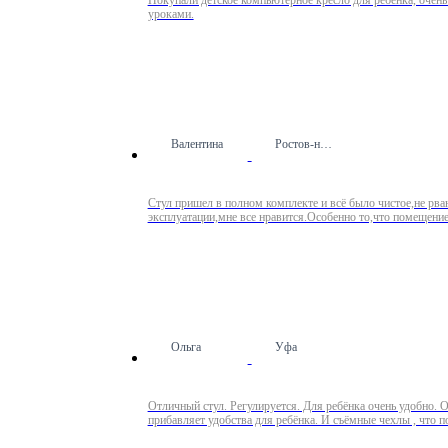
Покупали детское компьютерное кресло для ребёнка, очень
уроками.
Валентина
Ростов-на-Дону
Стул пришел в полном комплекте и всё было чистое,не рва
эксплуатации,мне все нравится.Особенно то,что помещение
Ольга
Уфа
Отличный стул. Регулируется. Для ребёнка очень удобно. 
прибавляет удобства для ребёнка. И съёмные чехлы , что п