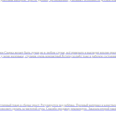
 довольны выбором! Кресло удобное, эргономичное, учитывает особенности детской оса
ное.Сварка желает быть лучше,но в любом случае, всё прикрыто и выглядит вполне прил
 у меня маленькое, стульчик очень компактный.Кстати,газлифт тоже в рабочем состоян
Отличный товар в сборке прост. Регулируется под ребёнка. Прочный материал и качеств
озволяет сделать за чистотой стула. Спасибо продавцу рекомендую. Заказала второй так