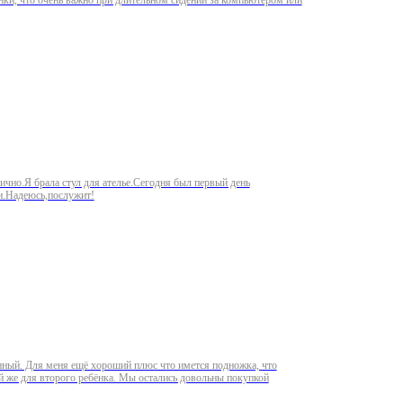
нки, что очень важно при длительном сидении за компьютером или
ично.Я брала стул для ателье.Сегодня был первый день
ии.Надеюсь,послужит!
енный. Для меня ещё хороший плюс что имется подножка, что
ой же для второго ребёнка. Мы остались довольны покупкой