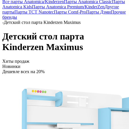
Все парты Anatomica/Kinderzen
Парты Anatomica Classic
Парты
Anatomica Kids
Парты Anatomica Premium/KinderZen
Другие
парты
Парты TCT Nanotec
Парты Comf-Pro
Парты Дэми
Прочие
бренды
-
Детский стол парта Kinderzen Maximus
Детский стол парта
Kinderzen Maximus
Хиты продаж
Новинки
Дешевле всех на 20%