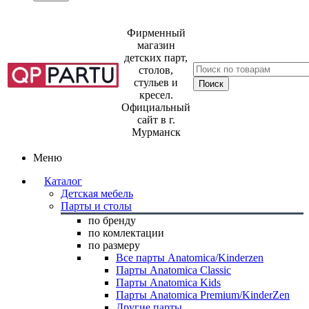
Фирменный
магазин
детских парт,
столов,
стульев и
кресел.
Официальный
сайт в г.
Мурманск
Меню
Каталог
Детская мебель
Парты и столы
по бренду
по комлектации
по размеру
Все парты Anatomica/Kinderzen
Парты Anatomica Classic
Парты Anatomica Kids
Парты Anatomica Premium/KinderZen
Другие парты